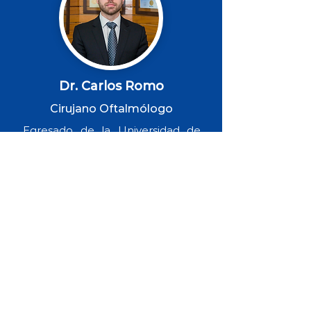
Dr. Carlos Romo
Cirujano Oftalmólogo
Egresado de la Universidad de
Nuevo León, cuenta con
subespecialidades en Glaucoma,
en Segmento Anterior y en
Cirugía refractiva, realizadas en el
CODET Visión Institute en Baja
California, con la mentoría del Dr.
Arturo Chayet.
AGENDA TU CITA